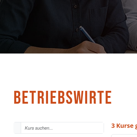
BETRIEBSWIRTE
Kurssuche
3 Kurse
Kurs suchen