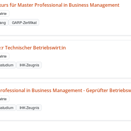
kurs für Master Professional in Business Management
irte
gang
GARP-Zertifikat
:r Technischer Betriebswirt:in
irte
sstudium
IHK-Zeugnis
rofessional in Business Management - Geprüfter Betriebsw
irte
sstudium
IHK-Zeugnis