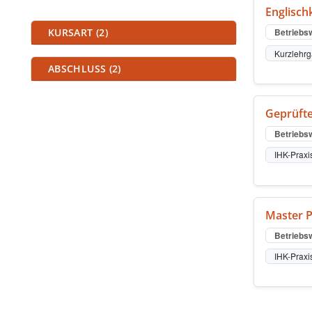
Englisch
Kursfilter
KURSART (2)
Betriebsw
Kurzlehr
ABSCHLUSS (2)
Geprüfte
Betriebsw
IHK-Praxi
Master P
Betriebsw
IHK-Praxi