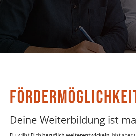
FÖRDERMÖGLICHKEI
Deine Weiterbildung ist ma
Du willst Dich
beruflich weiterentwickeln
, bist abe