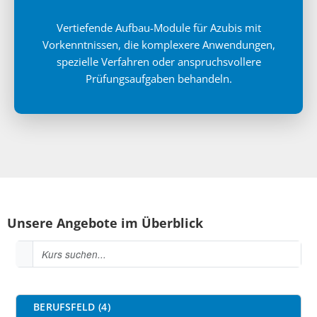
Vertiefende Aufbau-Module für Azubis mit
Vorkenntnissen, die komplexere Anwendungen,
spezielle Verfahren oder anspruchsvollere
Prüfungsaufgaben behandeln.
Unsere Angebote im Überblick
Kurssuche
Kurs suchen
Kursfilter
BERUFSFELD (4)