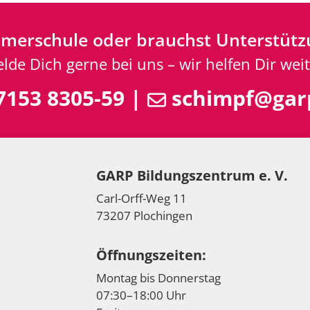
mmerschule oder brauchst Unterstütz
lde Dich gerne bei uns – wir helfen Dir weit
153 8305-59
|
schimpf@gar
GARP Bildungszentrum e. V.
Carl-Orff-Weg 11
73207 Plochingen
Öffnungszeiten:
Montag bis Donnerstag
07:30–18:00 Uhr