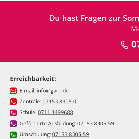
Du hast Fragen zur So
Me
07
Erreichbarkeit:
E-mail:
info@garp.de
Zentrale:
07153 8305-0
Schule:
0711 4499688
Geförderte Ausbildung:
07153 8305-59
Umschulung:
07153 8305-59