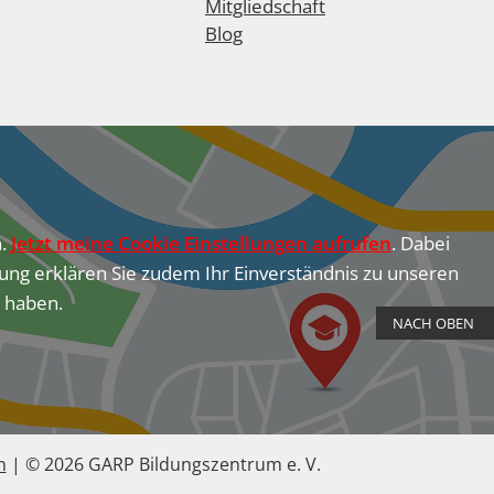
Mitgliedschaft
Blog
n.
Jetzt meine Cookie Einstellungen aufrufen
. Dabei
ung erklären Sie zudem Ihr Einverständnis zu unseren
u haben.
NACH OBEN
n
|
© 2026 GARP Bildungszentrum e. V.