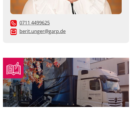
0711 4499625
berit.unger@garp.de