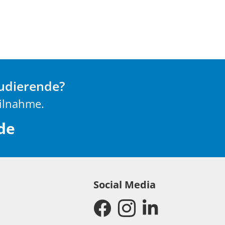
tudierende?
eilnahme.
de
Social Media