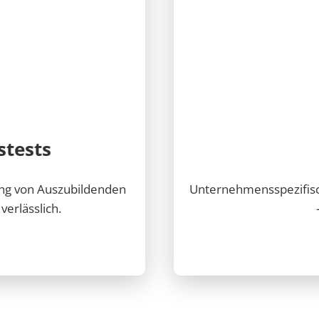
stests
ung von Auszubildenden
Unternehmensspezifisc
erlässlich.