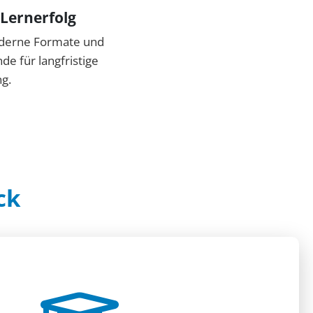
 Lernerfolg
oderne Formate und
e für langfristige
ng.
ck