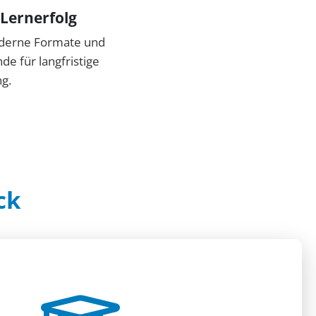
 Lernerfolg
oderne Formate und
e für langfristige
ng.
ck