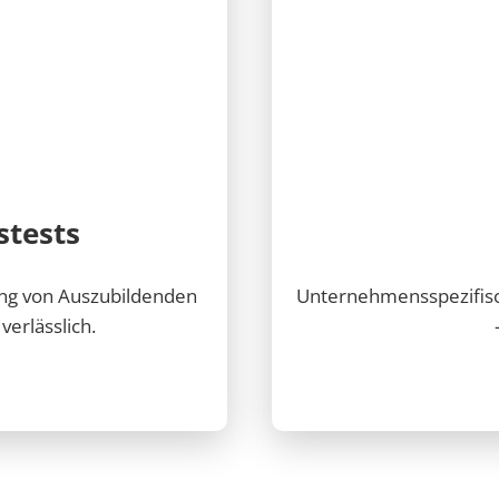
stests
ung von Auszubildenden
Unternehmensspezifisc
erlässlich.