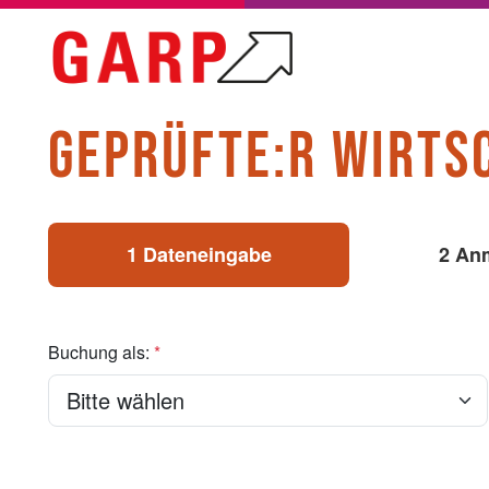
GEPRÜFTE:R WIRTS
1 Dateneingabe
2 An
Buchung als:
*