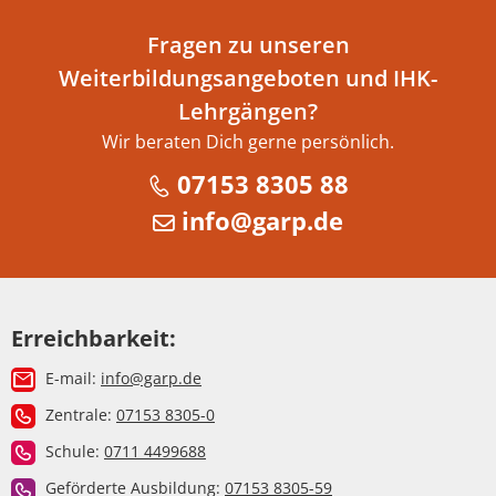
Fragen zu unseren
Weiterbildungsangeboten und IHK-
Lehrgängen?
Wir beraten Dich gerne persönlich.
07153 8305 88
info@garp.de
Erreichbarkeit:
E-mail:
info@garp.de
Zentrale:
07153 8305-0
Schule:
0711 4499688
Geförderte Ausbildung:
07153 8305-59