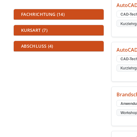
AutoCAD
Kursfilter
FACHRICHTUNG (14)
CAD-Tech
Kurzlehr
KURSART (7)
ABSCHLUSS (4)
AutoCAD
CAD-Tech
Kurzlehr
Brandsch
Anwendu
Worksho