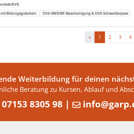
echnik/DVS
mit Bildungsgutschein
DVS-IIW/EWF-Bescheinigung & DVS-Schweißerpass
«
1
2
3
4
ende Weiterbildung für deinen nächst
nliche Beratung zu Kursen, Ablauf und Absc
07153 8305 98
|
info@garp.