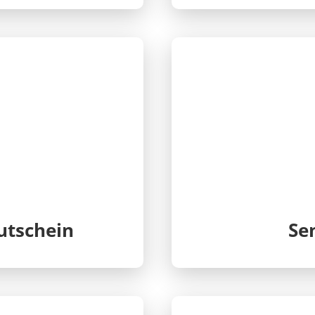
utschein
Se