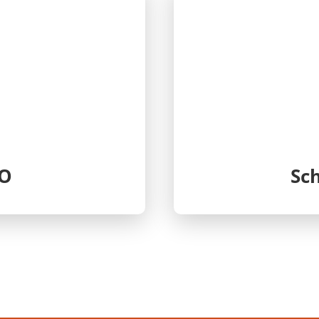
VO
Sc