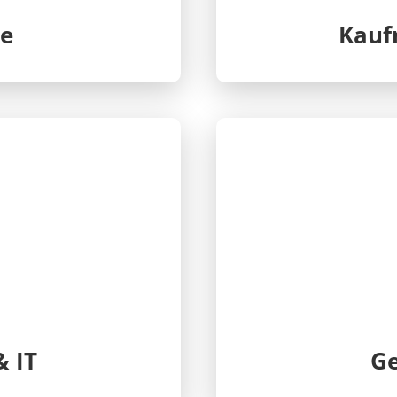
ie
Kauf
& IT
Ge